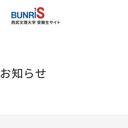
西武文理
お知らせ
３つのポリシー
サービス経営学部
キャンパスライフ
出願関係書類
看護学部
キャンパスマップ
入学者選抜情報
合格発表について
募集日程 サービス経営学部
入学手続について