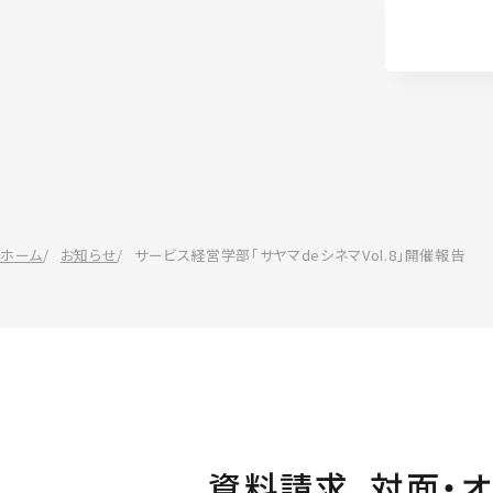
ホーム
お知らせ
サービス経営学部「サヤマdeシネマVol.8」開催報告
資料請求、
対面・