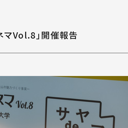
学生支援
る
大
ついて
チャレンジ受験
マVol.8」開催報告