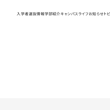
大学 受験生サイト
入学者選抜情報
学部紹介
キャンパスライフ
お知らせ
ト
高等教育の修学支援新制度
入
学納金と奨学金制度（PDF）
過
入