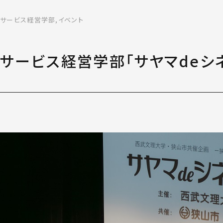
サービス経営学部
イベント
募集日程 看護学部
入学者選抜におけ
感染症への対応に
出願の流れ
サービス経営学部「サヤマdeシネ