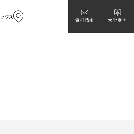
menu
ピックス
アクセス
資料請求
大学案内
学者選抜結果
去問題
学者選抜Q&A