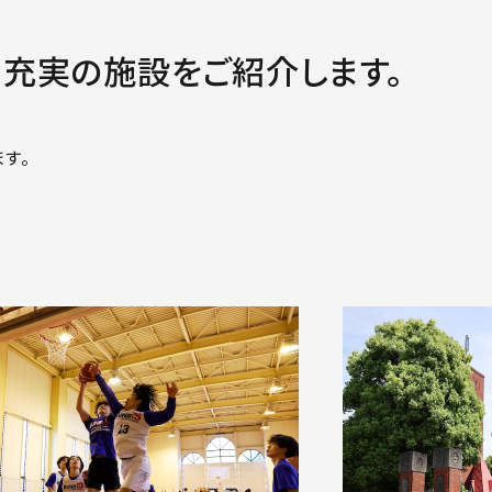
学生支援
る
大
る充実の施設をご紹介します。
ついて
チャレンジ受験
す。