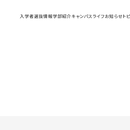
大学 受験生サイト
入学者選抜情報
学部紹介
キャンパスライフ
お知らせ
ト
高等教育の修学支援新制度
入
学納金と奨学金制度（PDF）
過
入