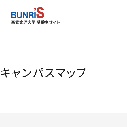
西武文理
キャンパスマップ
３つのポリシー
サービス経営学部
キャンパスライフ
出願関係書類
看護学部
キャンパスマップ
入学者選抜情報
合格発表について
募集日程 サービス経営学部
入学手続について