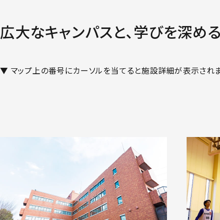
募集日程 看護学部
入学者選抜におけ
広大なキャンパスと、学びを深め
感染症への対応に
出願の流れ
▼ マップ上の番号にカーソルを当てると施設詳細が表示されま