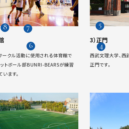
館
3）正門
サークル活動に使用される体育館で
西武文理大学、西
ットボール部BUNRI-BEARSが練習
正門です。
ています。