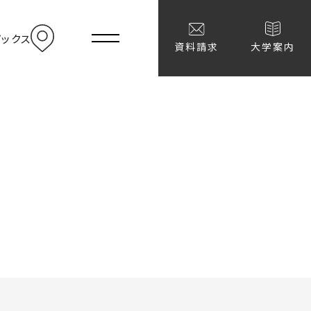
menu
ピックス
アクセス
資料請求
大学案内
学者選抜結果
去問題
学者選抜Q&A